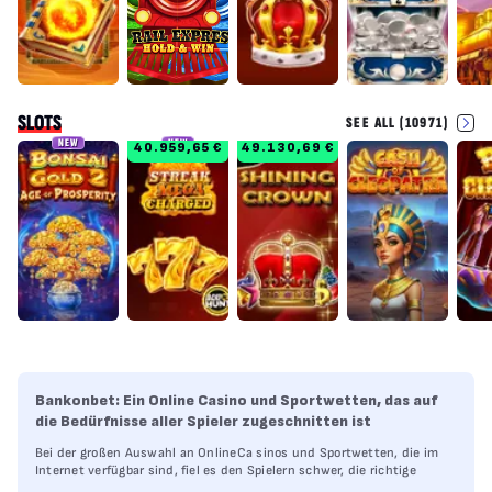
SLOTS
SEE ALL (10971)
NEW
NEW
40.959,65 €
49.130,69 €
Bankonbet: Ein Online Casino und Sportwetten, das auf
die Bedürfnisse aller Spieler zugeschnitten ist
Bei der großen Auswahl an OnlineCa sinos und Sportwetten, die im
Internet verfügbar sind, fiel es den Spielern schwer, die richtige
Website auszuwählen, auf der sie sich anmelden und spielen