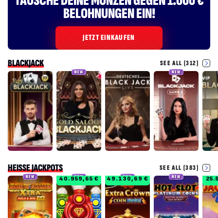
TAUSCHE DEINE MÜNZEN GEGEN 1.000 €
BELOHNUNGEN EIN!
JETZT EINKAUFEN
BLACKJACK
SEE ALL (312)
NEW
NEW
HEISSE JACKPOTS
SEE ALL (383)
NEW
NEW
NEW
NEW
40.959,65 €
49.130,69 €
25.