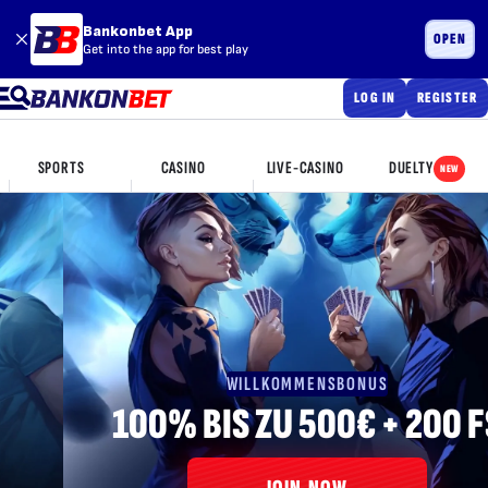
Bankonbet App
OPEN
Get into the app for best play
LOG IN
REGISTER
SPORTS
CASINO
LIVE-CASINO
DUELTY
NEW
WILLKOMMENSBONUS
100% BIS ZU 500€ + 200 F