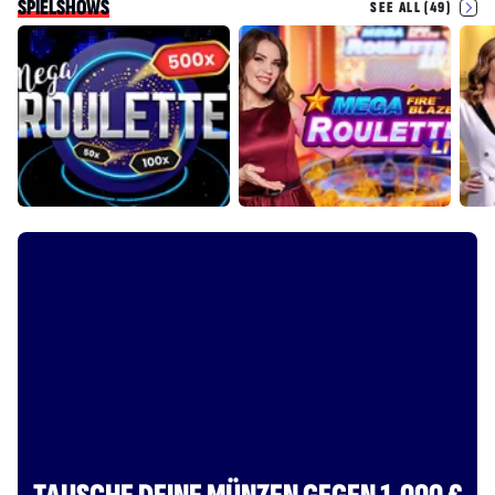
SPIELSHOWS
SEE ALL (49)