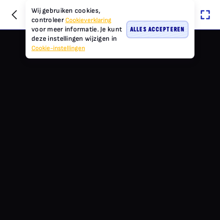
Wij gebruiken cookies,
controleer
Cookieverklaring
ALLES ACCEPTEREN
voor meer informatie. Je kunt
deze instellingen wijzigen in
Cookie-instellingen