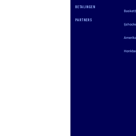
BETALINGEN
Basketb
PARTNERS
Ijshock
Amerika
Honkba