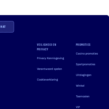
CHAT
VEILIGHEID EN
PROMOTIES
PRIVACY
Casino promoties
Privacy Kennisgeving
Sportpromoties
Verantwoord spelen
Uitdagingen
Cookieverklaring
Winkel
Toernooien
VIP