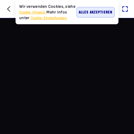
Wir verwenden Cookies, siehe
ALLES AKZEPTIEREN
Mehr Infos
Cookie-Hinweis
unter
Cookie-Einstellungen.