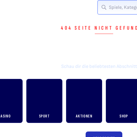
Spiele, Kateg
404 SEITE NICHT GEFUN
OOPS! WIR KÖNNEN DIE SEITE N
Schau dir die beliebtesten Abschnitt
CASINO
SPORT
AKTIONEN
SHOP