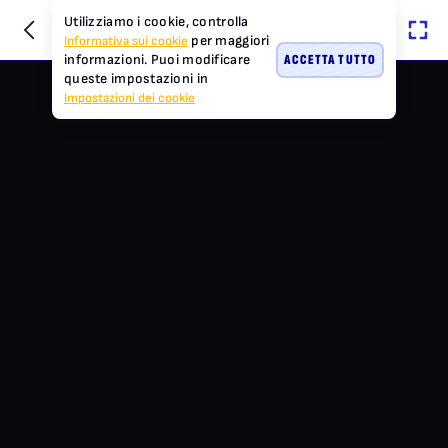
Utilizziamo i cookie, controlla
per maggiori
Informativa sui cookie
ACCETTA TUTTO
informazioni. Puoi modificare
queste impostazioni in
Impostazioni dei cookie