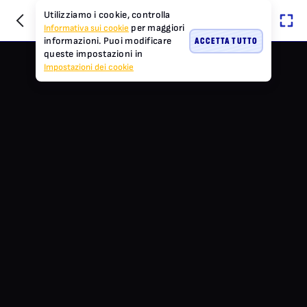
Utilizziamo i cookie, controlla
per maggiori
Informativa sui cookie
ACCETTA TUTTO
informazioni. Puoi modificare
queste impostazioni in
Impostazioni dei cookie