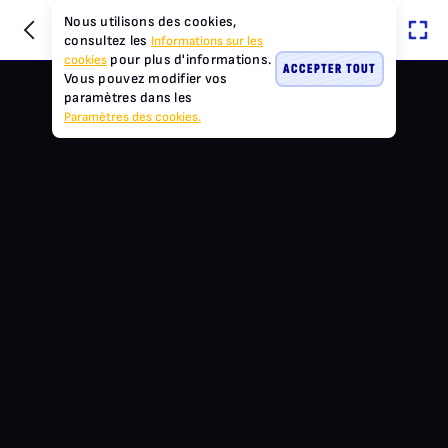
Nous utilisons des cookies,
consultez les
Informations sur les
pour plus d'informations.
cookies
ACCEPTER TOUT
Vous pouvez modifier vos
paramètres dans les
Paramètres des cookies.