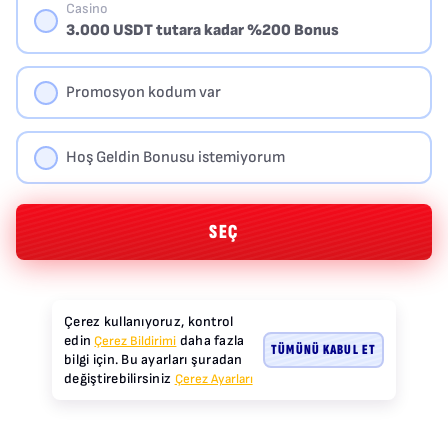
Casino
3.000 USDT tutara kadar %200 Bonus
Promosyon kodum var
Hoş Geldin Bonusu istemiyorum
SEÇ
Çerez kullanıyoruz, kontrol
edin
daha fazla
Çerez Bildirimi
TÜMÜNÜ KABUL ET
bilgi için. Bu ayarları şuradan
değiştirebilirsiniz
Çerez Ayarları