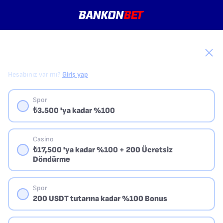
HOŞ GELDIN BONUSUNUZU SEÇIN
Hesabınız var mı?
Giriş yap
Spor
₺3.500 'ya kadar %100
Casino
₺17,500 'ya kadar %100 + 200 Ücretsiz
Döndürme
Spor
200 USDT tutarına kadar %100 Bonus