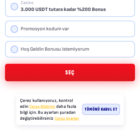
Casino
3.000 USDT tutara kadar %200 Bonus
Promosyon kodum var
Hoş Geldin Bonusu istemiyorum
SEÇ
Çerez kullanıyoruz, kontrol
edin
daha fazla
Çerez Bildirimi
TÜMÜNÜ KABUL ET
bilgi için. Bu ayarları şuradan
değiştirebilirsiniz
Çerez Ayarları