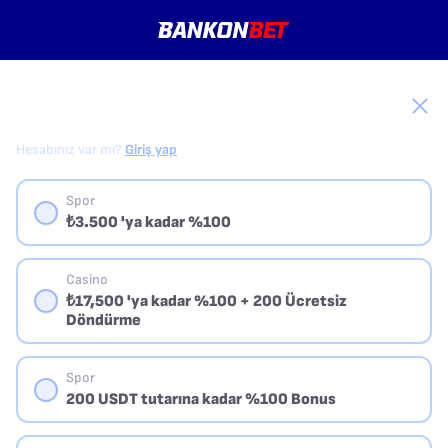
HOŞ GELDIN BONUSUNUZU SEÇIN
Hesabınız var mı?
Giriş yap
Spor
₺3.500 'ya kadar %100
Casino
₺17,500 'ya kadar %100 + 200 Ücretsiz
Döndürme
Spor
200 USDT tutarına kadar %100 Bonus