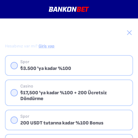
HOŞ GELDIN BONUSUNUZU SEÇIN
Hesabınız var mı?
Giriş yap
Spor
₺3.500 'ya kadar %100
Casino
₺17,500 'ya kadar %100 + 200 Ücretsiz
Döndürme
Spor
200 USDT tutarına kadar %100 Bonus