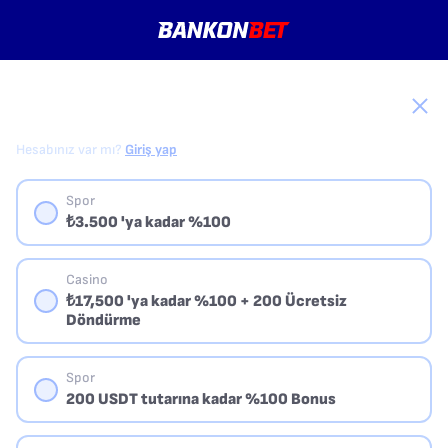
HOŞ GELDIN BONUSUNUZU SEÇIN
Hesabınız var mı?
Giriş yap
Spor
₺3.500 'ya kadar %100
Casino
₺17,500 'ya kadar %100 + 200 Ücretsiz
Döndürme
Spor
200 USDT tutarına kadar %100 Bonus