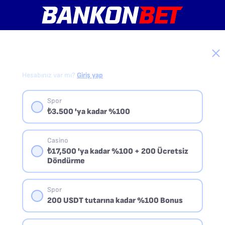
HOŞ GELDIN BONUSUNUZU SEÇIN
Hesabınız var mı?
Giriş yap
Spor
₺3.500 'ya kadar %100
Casino
₺17,500 'ya kadar %100 + 200 Ücretsiz
Döndürme
Spor
200 USDT tutarına kadar %100 Bonus