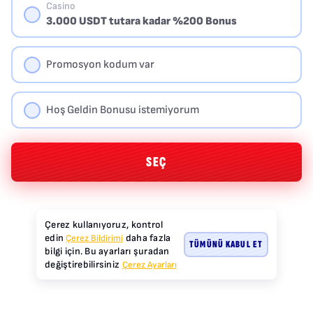
Casino
3.000 USDT tutara kadar %200 Bonus
Promosyon kodum var
Hoş Geldin Bonusu istemiyorum
SEÇ
Çerez kullanıyoruz, kontrol
edin
daha fazla
Çerez Bildirimi
TÜMÜNÜ KABUL ET
bilgi için. Bu ayarları şuradan
değiştirebilirsiniz
Çerez Ayarları