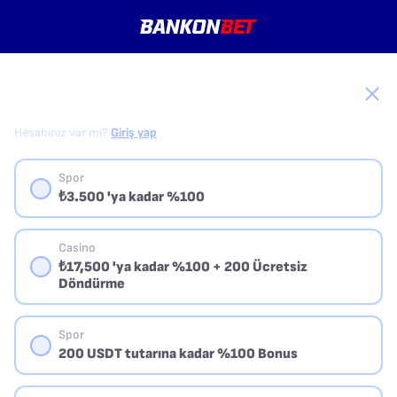
HOŞ GELDIN BONUSUNUZU SEÇIN
Hesabınız var mı?
Giriş yap
Spor
₺3.500 'ya kadar %100
Casino
₺17,500 'ya kadar %100 + 200 Ücretsiz
Döndürme
Spor
200 USDT tutarına kadar %100 Bonus