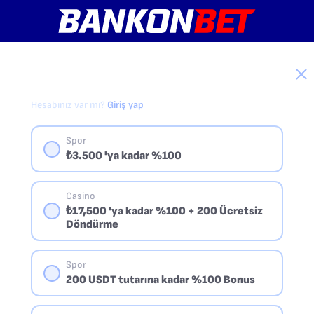
HOŞ GELDIN BONUSUNUZU SEÇIN
Hesabınız var mı?
Giriş yap
Spor
₺3.500 'ya kadar %100
Casino
₺17,500 'ya kadar %100 + 200 Ücretsiz
Döndürme
Spor
200 USDT tutarına kadar %100 Bonus