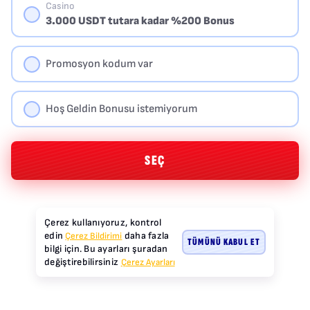
Casino
3.000 USDT tutara kadar %200 Bonus
Promosyon kodum var
Hoş Geldin Bonusu istemiyorum
SEÇ
Çerez kullanıyoruz, kontrol
edin
daha fazla
Çerez Bildirimi
TÜMÜNÜ KABUL ET
bilgi için. Bu ayarları şuradan
değiştirebilirsiniz
Çerez Ayarları