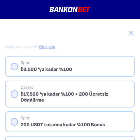
HOŞ GELDIN BONUSUNUZU SEÇIN
Hesabınız var mı?
Giriş yap
Spor
₺3.500 'ya kadar %100
Casino
₺17,500 'ya kadar %100 + 200 Ücretsiz
Döndürme
Spor
200 USDT tutarına kadar %100 Bonus