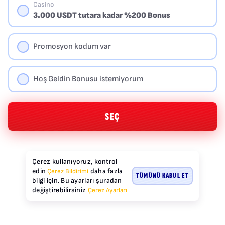
Casino
3.000 USDT tutara kadar %200 Bonus
Promosyon kodum var
Hoş Geldin Bonusu istemiyorum
SEÇ
Çerez kullanıyoruz, kontrol
edin
daha fazla
Çerez Bildirimi
TÜMÜNÜ KABUL ET
bilgi için. Bu ayarları şuradan
değiştirebilirsiniz
Çerez Ayarları