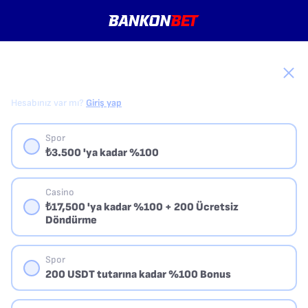
HOŞ GELDIN BONUSUNUZU SEÇIN
Hesabınız var mı?
Giriş yap
Spor
₺3.500 'ya kadar %100
Casino
₺17,500 'ya kadar %100 + 200 Ücretsiz
Döndürme
Spor
200 USDT tutarına kadar %100 Bonus