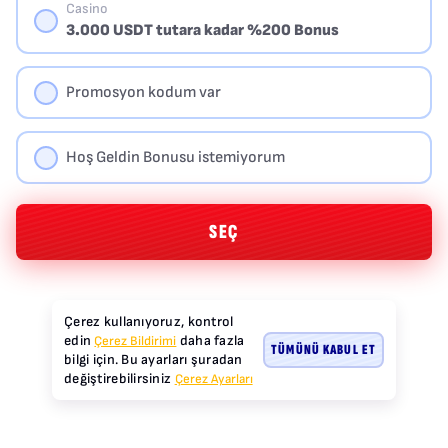
Casino
3.000 USDT tutara kadar %200 Bonus
Promosyon kodum var
Hoş Geldin Bonusu istemiyorum
SEÇ
Çerez kullanıyoruz, kontrol
edin
daha fazla
Çerez Bildirimi
TÜMÜNÜ KABUL ET
bilgi için. Bu ayarları şuradan
değiştirebilirsiniz
Çerez Ayarları