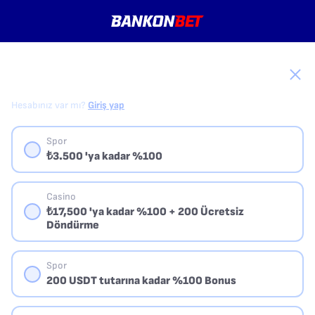
HOŞ GELDIN BONUSUNUZU SEÇIN
Hesabınız var mı?
Giriş yap
Spor
₺3.500 'ya kadar %100
Casino
₺17,500 'ya kadar %100 + 200 Ücretsiz
Döndürme
Spor
200 USDT tutarına kadar %100 Bonus