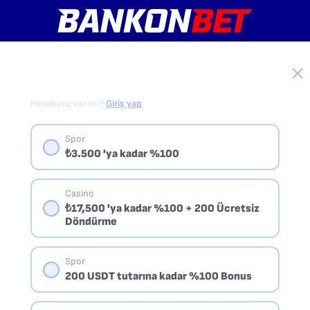
HOŞ GELDIN BONUSUNUZU SEÇIN
Hesabınız var mı?
Giriş yap
Spor
₺3.500 'ya kadar %100
Casino
₺17,500 'ya kadar %100 + 200 Ücretsiz
Döndürme
Spor
200 USDT tutarına kadar %100 Bonus