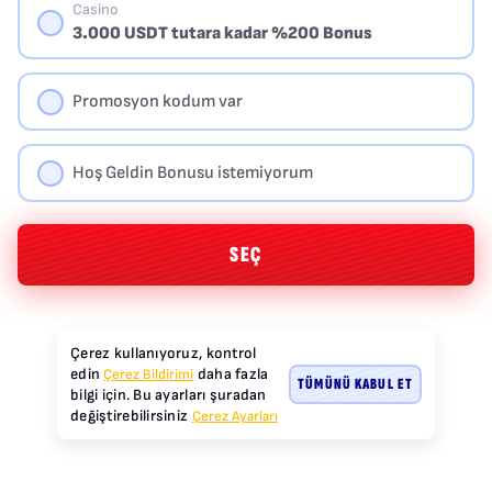
Casino
3.000 USDT tutara kadar %200 Bonus
Promosyon kodum var
Hoş Geldin Bonusu istemiyorum
SEÇ
Çerez kullanıyoruz, kontrol
edin
daha fazla
Çerez Bildirimi
TÜMÜNÜ KABUL ET
bilgi için. Bu ayarları şuradan
değiştirebilirsiniz
Çerez Ayarları