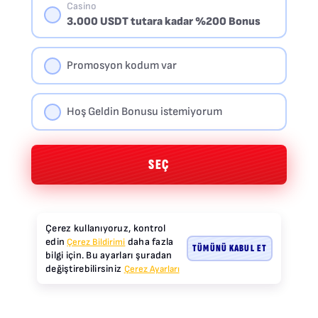
Casino
3.000 USDT tutara kadar %200 Bonus
Promosyon kodum var
Hoş Geldin Bonusu istemiyorum
SEÇ
Çerez kullanıyoruz, kontrol
edin
daha fazla
Çerez Bildirimi
TÜMÜNÜ KABUL ET
bilgi için. Bu ayarları şuradan
değiştirebilirsiniz
Çerez Ayarları