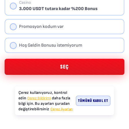
Casino
3.000 USDT tutara kadar %200 Bonus
Promosyon kodum var
Hoş Geldin Bonusu istemiyorum
SEÇ
Çerez kullanıyoruz, kontrol
edin
daha fazla
Çerez Bildirimi
TÜMÜNÜ KABUL ET
bilgi için. Bu ayarları şuradan
değiştirebilirsiniz
Çerez Ayarları