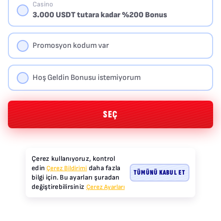
Casino
3.000 USDT tutara kadar %200 Bonus
Promosyon kodum var
Hoş Geldin Bonusu istemiyorum
SEÇ
Çerez kullanıyoruz, kontrol
edin
daha fazla
Çerez Bildirimi
TÜMÜNÜ KABUL ET
bilgi için. Bu ayarları şuradan
değiştirebilirsiniz
Çerez Ayarları