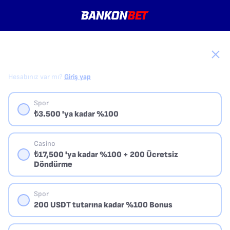
HOŞ GELDIN BONUSUNUZU SEÇIN
Hesabınız var mı?
Giriş yap
Spor
₺3.500 'ya kadar %100
Casino
₺17,500 'ya kadar %100 + 200 Ücretsiz
Döndürme
Spor
200 USDT tutarına kadar %100 Bonus