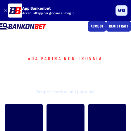
App Bankonbet
APRI
Accedi all'app per giocare al meglio
ACCEDI
REGISTRATI
404 PAGINA NON TROVATA
OPS! NON RIUSCIAMO A TROVARE LA PAGINA
Scopri le sezioni più popolari.